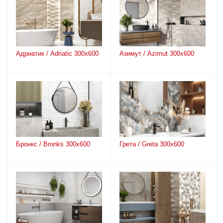
Aдриатик / Adriatic 300х600
Aзимут / Azimut 300х600
Бронкс / Bronks 300х600
Грета / Greta 300х600