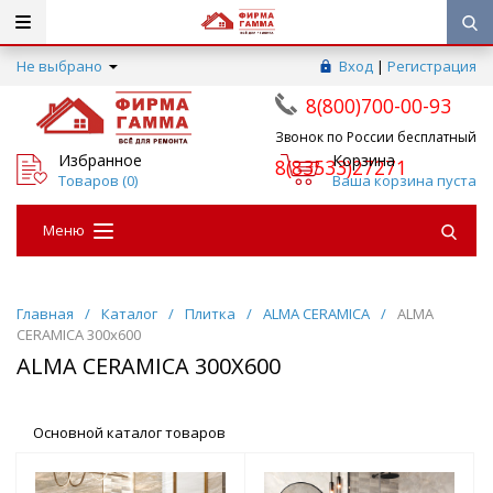
Не выбрано
Вход
|
Регистрация
8(800)700-00-93
Звонок по России бесплатный
Избранное
Корзина
8(83533)27271
Товаров (
0
)
Ваша корзина пуста
Меню
Главная
/
Каталог
/
Плитка
/
ALMA CERAMICA
/
ALMA
CERAMICA 300х600
ALMA CERAMICA 300Х600
Основной каталог товаров