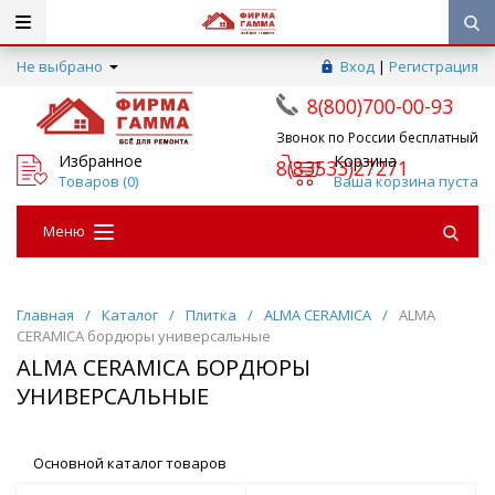
Не выбрано
Вход
|
Регистрация
8(800)700-00-93
Звонок по России бесплатный
Избранное
Корзина
8(83533)27271
Товаров (
0
)
Ваша корзина пуста
Меню
Главная
/
Каталог
/
Плитка
/
ALMA CERAMICA
/
ALMA
CERAMICA бордюры универсальные
ALMA CERAMICA БОРДЮРЫ
УНИВЕРСАЛЬНЫЕ
Основной каталог товаров